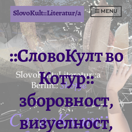
Skip
to
MENU
content
::СловоКулт во
Котур::
зборовност,
визуелност,