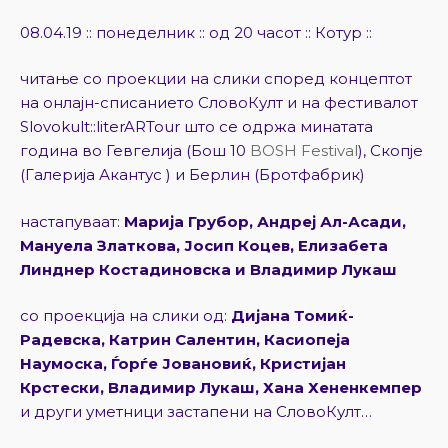
08.04.19 :: понеделник :: од 20 часот :: Котур ::
читање со проекции на слики според концептот
на онлајн-списанието СловоКулт и на фестивалот
Slovokult::literARTour што се одржа минатата
година во Гевгелија (Бош 10
BOSH Festival
), Скопје
(Галерија Акантус ) и Берлин (Бротфабрик)
настапуваат:
Марија Грубор, Андреј Ал-Асади,
Мануела Златкова, Јосип Коцев, Елизабета
Линднер Костадиновска и Владимир Лукаш
со проекција на слики од:
Дијана Томиќ-
Радевска, Катрин Салентин, Касиопеја
Наумоска, Ѓорѓе Јовановиќ, Кристијан
Крстески, Владимир Лукаш, Хана Хененкемпер
и други уметници застапени на СловоКулт…