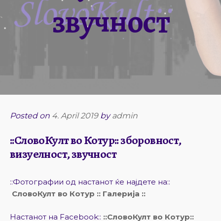
звучност
Posted on
4. April 2019
by
admin
::СловоКулт во Котур:: зборовност,
визуелност, звучност
::Фотографии од настанот ќе најдете на::
СловoКулт во Котур :: Галерија ::
Настанот на Facebook::
::СловоКулт во Котур::