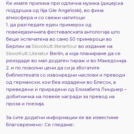
Ќе имате прилика при одлична музика (диџејска
поддршка од Ilija Gile Angeloski), во фина
атмосфера и со свежи напитоци:
1. да разгледате еден примерок од
повеќејазичната фестивалската антологија што
беше испечатена во само 50 примероци во
Берлин за
Slovokult::literartour
во издание на
SlovoKult::Literatur
Berlin, а која планираме да се
реиздаде во мал додатен тираж и во Македонија.
2. и по поволни цени да си ја збогатите
библиотеката со извонредни наслови и преводи
од германски, кои беа издадени во Блесок, а
преведени и приредени од Елизабета Линднер –
добитничка на повеќе награди за превод на
проза и поезија.
За сите додатни информации ќе ве известиме
благовремено:: Се гледаме::