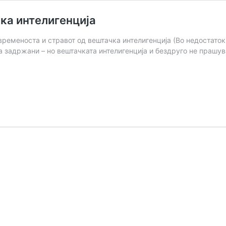
ка интелигенција
 современоста и стравот од вештачка интелигенција (Во недостато
ва задржани – но вештачката интелигенција и бездруго не прашу
а
а