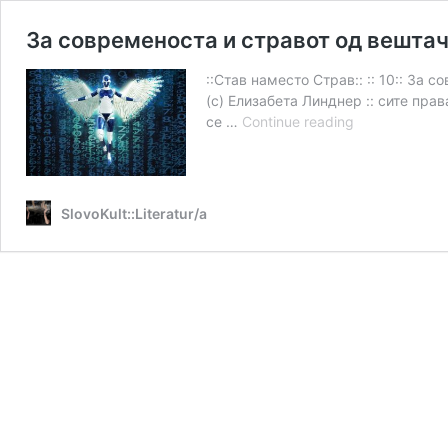
За современоста и стравот од вештач
::Став наместо Страв:: :: 10:: За
(с) Елизабета Линднер :: сите пра
За
се …
Continue reading
современост
и
стравот
од
SlovoKult::Literatur/a
вештачка
интелигенциј